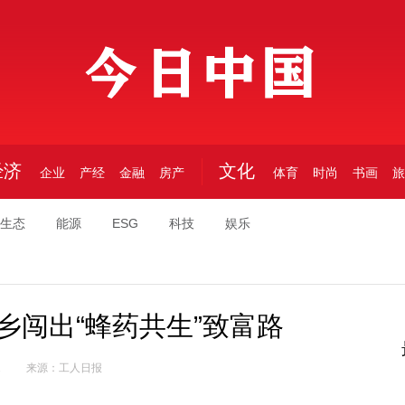
中国
经济
文化
企业
产经
金融
房产
体育
时尚
书画
旅
生态
能源
ESG
科技
娱乐
乡闯出“蜂药共生”致富路
1
来源：工人日报