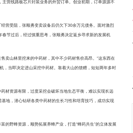
厂，主营线路板芯片封装业务的外贸订单。创业初期，订单源源不
经营受阻，张顺勇变卖设备后仍欠下30余万元债务。面对激烈
4年春节过后，经过慎重思考，张顺勇决定返乡寻求新的发展机
售卖山林里挖来的中药材，其中不少药材售价高昂。“这东西在
商机，当即决定进山采挖中药材。靠着大山的馈赠，短短两年多时
中药材资源有限，过度采挖会破坏当地生态平衡，难以实现长远
苗基地，潜心钻研各类中药材的生长习性和培育技巧，成功实现
富的野蜂资源，顺势拓展养蜂产业，打造“蜂药共生”的立体发展