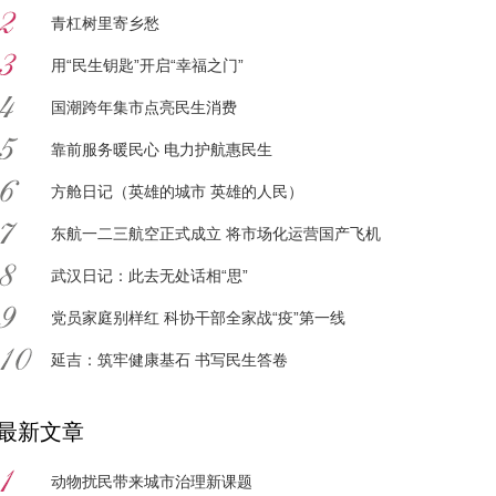
青杠树里寄乡愁
用“民生钥匙”开启“幸福之门”
国潮跨年集市点亮民生消费
靠前服务暖民心 电力护航惠民生
方舱日记（英雄的城市 英雄的人民）
东航一二三航空正式成立 将市场化运营国产飞机
武汉日记：此去无处话相“思”
党员家庭别样红 科协干部全家战“疫”第一线
延吉：筑牢健康基石 书写民生答卷
最新文章
动物扰民带来城市治理新课题