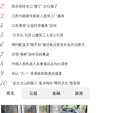
雨水管排水口“挪了” 出行顺了
江西为困难失能老人提供上门服务
江苏暑假“公益托管服务”启动
“火车头”社区让建筑工人安心打拼
网约配送员“随手拍”激活食品安全社会共治新力
量
沙漠“海鲜”游向百姓餐桌
中国人形机器人从奢侈品走向白菜价
别让 “六一” 变成收割童真的盛宴
“走出大山的能人”返乡闯出“蜂药共生”致富路
民生
公益
金融
旅游