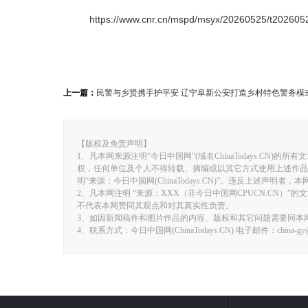
https://www.cnr.cn/mspd/msyx/20260525/t20260
上一篇：
民警与乡贤携手护平安 辽宁阜新公安打造乡村特色警务模
【版权及免责声明】
1、凡本网来源注明“今日中国网”(域名ChinaTodays.CN)的所
权，任何单位及个人不得转载、摘编或以其它方式使用上述作品
明“来源：今日中国网(ChinaTodays.CN)”。违反上述声明
2、凡本网注明 “来源：XXX（非今日中国网CPUCN.CN
不代表本网赞同其观点和对其真实性负责。
3、如因新闻稿件和图片作品的内容、版权和其它问题需要同本
4、联系方式：今日中国网(ChinaTodays.CN) 电子邮件：china-gy@fo