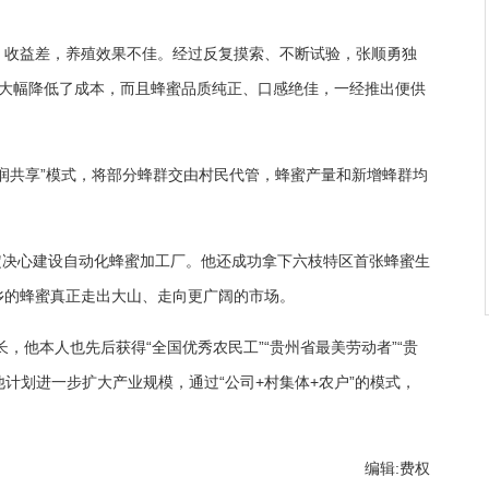
、收益差，养殖效果不佳。经过反复摸索、不断试验，张顺勇独
仅大幅降低了成本，而且蜂蜜品质纯正、口感绝佳，一经推出便供
润共享”模式，将部分蜂群交由村民代管，蜂蜜产量和新增蜂群均
下定决心建设自动化蜂蜜加工厂。他还成功拿下六枝特区首张蜂蜜生
动物扰民带来城市治理新课题
乡的蜂蜜真正走出大山、走向更广阔的市场。
长，他本人也先后获得“全国优秀农民工”“贵州省最美劳动者”“贵
他计划进一步扩大产业规模，通过“公司+村集体+农户”的模式，
编辑:费权