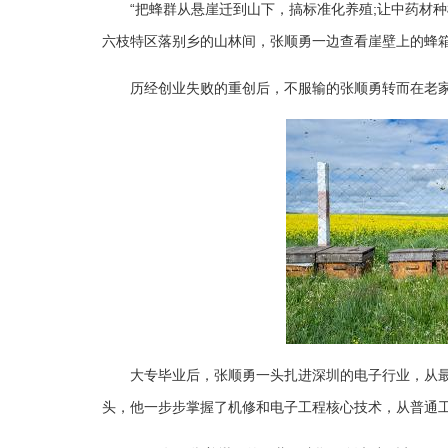
“把蜂群从悬崖迁到山下，搞标准化养殖;让中药材种植
六枝特区落别乡的山林间，张顺勇一边查看崖壁上的蜂
历经创业失败的重创后，不服输的张顺勇转而在老家
大专毕业后，张顺勇一头扎进深圳的电子行业，从
头，他一步步掌握了机修和电子工程核心技术，从普通