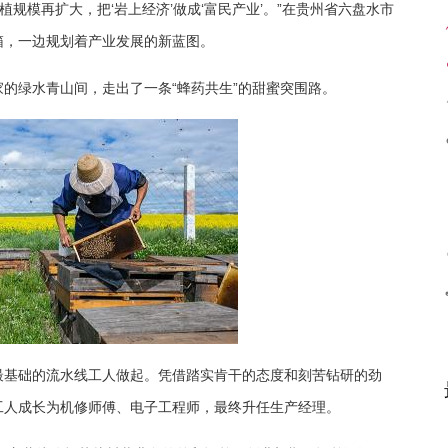
规模再扩大，把‘岩上经济’做成‘富民产业’。”在贵州省六盘水市
箱，一边规划着产业发展的新蓝图。
的绿水青山间，走出了一条“蜂药共生”的甜蜜突围路。
最基础的流水线工人做起。凭借踏实肯干的态度和刻苦钻研的劲
工人成长为机修师傅、电子工程师，最终升任生产经理。