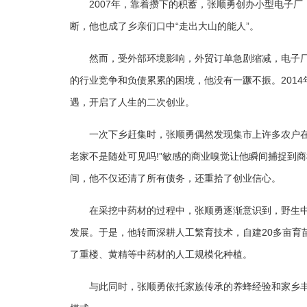
2007年，靠着攒下的积蓄，张顺勇创办小型电子
断，他也成了乡亲们口中“走出大山的能人”。
然而，受外部环境影响，外贸订单急剧缩减，电子厂
的行业竞争和负债累累的困境，他没有一蹶不振。201
遇，开启了人生的二次创业。
一次下乡赶集时，张顺勇偶然发现集市上许多农户在
老家不是随处可见吗!”敏感的商业嗅觉让他瞬间捕捉到
间，他不仅还清了所有债务，还重拾了创业信心。
在采挖中药材的过程中，张顺勇逐渐意识到，野生
发展。于是，他转而深耕人工繁育技术，自建20多亩育
了重楼、黄精等中药材的人工规模化种植。
与此同时，张顺勇依托家族传承的养蜂经验和家乡丰