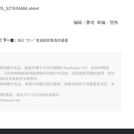
525_527634484.shtml
编辑：萧培 审编：范伟
式
下一篇：
别让 “六一” 变成收割童真的盛宴
有文章和图片作品，版权均属于今日中国网(ChinaTodays.CN)，未经本网授
。已经本网授权使用新闻稿件和图片作品的，应在授权范围内使用，并注
者，本网将追究其相关法律责任。
）”的文章和图片作品，系我方转载自其它媒体，转载目的在于传递更多信息，并
网联系的，请在15个工作日内告知我方。
xmail.com