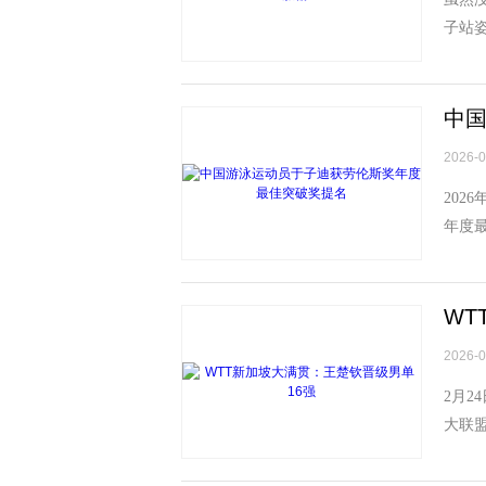
子站
声和欢
中
2026-0
202
年度最
米个人
WT
2026-0
2月2
大联盟
户上隼