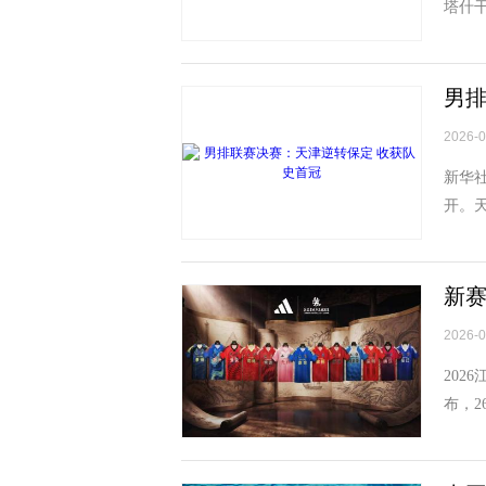
塔什
在夺冠
男排
2026-0
新华社
开。天
首座联
新赛
2026-0
202
布，
质。苏