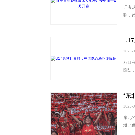
记者从
到，该
女单、
U1
2026-0
27日
隆队，
刘磊 
“东
2026-0
东北
堪比
北地区