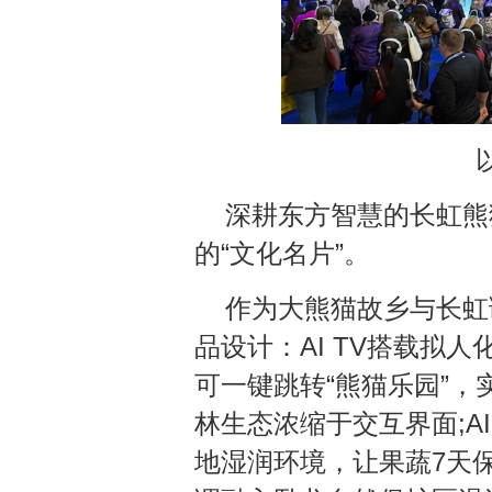
深耕东方智慧的长虹熊
的“文化名片”。
作为大熊猫故乡与长虹
品设计：AI TV搭载拟人
可一键跳转“熊猫乐园”
林生态浓缩于交互界面;A
地湿润环境，让果蔬7天保