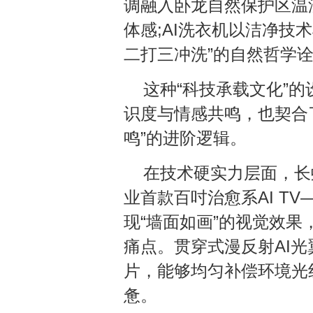
调融入卧龙自然保护区温湿
体感;AI洗衣机以洁净技
二打三冲洗”的自然哲学
这种“科技承载文化”
识度与情感共鸣，也契合
鸣”的进阶逻辑。
在技术硬实力层面，长
业首款百吋治愈系AI TV—
现“墙面如画”的视觉效果
痛点。贯穿式漫反射AI光
片，能够均匀补偿环境光
惫。