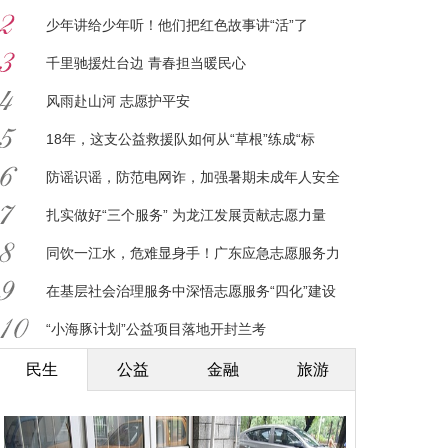
少年讲给少年听！他们把红色故事讲“活”了
千里驰援灶台边 青春担当暖民心
风雨赴山河 志愿护平安
18年，这支公益救援队如何从“草根”练成“标
杆”？
防谣识谣，防范电网诈，加强暑期未成年人安全
意识
扎实做好“三个服务” 为龙江发展贡献志愿力量
同饮一江水，危难显身手！广东应急志愿服务力
量驰援广西
在基层社会治理服务中深悟志愿服务“四化”建设
意义
“小海豚计划”公益项目落地开封兰考
民生
公益
金融
旅游