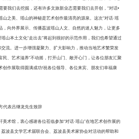
”需要我们去挖掘，还有许多文旅新业态需要我们去开创，“对话•
瑶山之美、瑶山的神秘是艺术创作最清亮的源泉。这次“对话·瑶
品，向外界展示、传播荔波瑶山人文、自然的迷人魅力，让更多
瑶山本土文化“走出去”将起到很好的示范作用，我们也希望通过
和交流。进一步增强凝聚力、扩大影响力，推动当地艺术繁荣发
富民、艺术滋养”不动摇，打开山门、敞开心门，让各位朋友汇聚
艺术创作展取得圆满成功!祝各位领导、各位来宾、朋友们幸福康
方代表吕继龙先生致辞
轩美术馆，衷心感谢各位莅临参加“对话·瑶山”在地艺术创作展的
、荔波县文学艺术届联合会、荔波县美术家协会对活动的帮助和