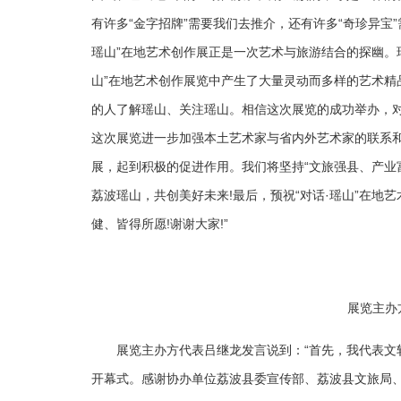
有许多“金字招牌”需要我们去推介，还有许多“奇珍异宝
瑶山”在地艺术创作展正是一次艺术与旅游结合的探幽。
山”在地艺术创作展览中产生了大量灵动而多样的艺术精
的人了解瑶山、关注瑶山。相信这次展览的成功举办，对
这次展览进一步加强本土艺术家与省内外艺术家的联系
展，起到积极的促进作用。我们将坚持“文旅强县、产业
荔波瑶山，共创美好未来!最后，预祝“对话·瑶山”在地
健、皆得所愿!谢谢大家!”
展览主办
展览主办方代表吕继龙发言说到：“首先，我代表文
开幕式。感谢协办单位荔波县委宣传部、荔波县文旅局