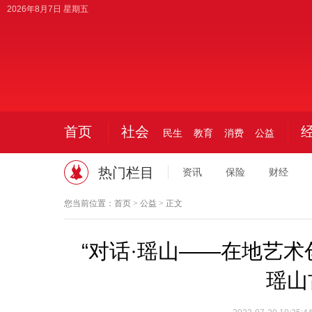
2026年8月7日 星期五
今日
首页
社会
民生
教育
消费
公益
热门栏目
资讯
保险
财经
您当前位置：
首页
>
公益
> 正文
“对话·瑶山——在地艺术
瑶山