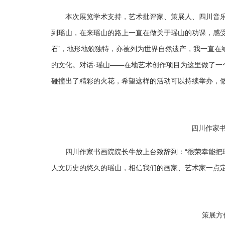
本次展览学术支持，艺术批评家、策展人、四川音乐
到瑶山，在来瑶山的路上一直在做关于瑶山的功课，感受
石’，地形地貌独特，亦被列为世界自然遗产，我一直在
的文化。对话·瑶山——在地艺术创作项目为这里做了一
碰撞出了精彩的火花，希望这样的活动可以持续举办，做
四川作家
四川作家书画院院长牛放上台致辞到：“很荣幸能把
人文历史的悠久的瑶山，相信我们的画家、艺术家一点定
策展方