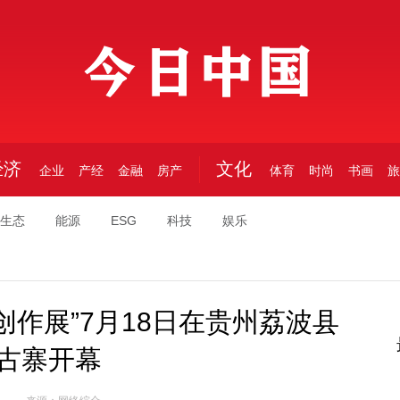
中国
经济
文化
企业
产经
金融
房产
体育
时尚
书画
旅
生态
能源
ESG
科技
娱乐
创作展”7月18日在贵州荔波县
古寨开幕