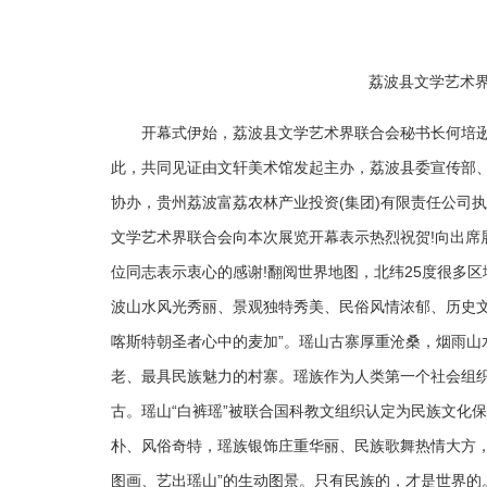
荔波县文学艺术
开幕式伊始，荔波县文学艺术界联合会秘书长何培逊
此，共同见证由文轩美术馆发起主办，荔波县委宣传部
协办，贵州荔波富荔农林产业投资(集团)有限责任公司执
文学艺术界联合会向本次展览开幕表示热烈祝贺!向出席
位同志表示衷心的感谢!翻阅世界地图，北纬25度很多区
波山水风光秀丽、景观独特秀美、民俗风情浓郁、历史文
喀斯特朝圣者心中的麦加”。瑶山古寨厚重沧桑，烟雨山
老、最具民族魅力的村寨。瑶族作为人类第一个社会组织
古。瑶山“白裤瑶”被联合国科教文组织认定为民族文化
朴、风俗奇特，瑶族银饰庄重华丽、民族歌舞热情大方，
图画、艺出瑶山”的生动图景。只有民族的，才是世界的