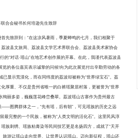
界联合会秘书长何培逊先生致辞
首先致辞到：“在这凉风暑雨，季夏蝉鸣的七月，我们相聚于
、荔波县文旅局、荔波县文学艺术界联合会、荔波县美术家协会
行的“对话·瑶山”在地艺术创作展的开幕。在此，我谨代表荔波县
展览的各位嘉宾表示诚挚的问候!向为此次展览付出辛勤劳动的各
动物扰民带来城市治理新课题
域已显示荒漠化，而在同纬度的荔波却被称为“世界绿宝石”。荔
化厚重、不仅是贵州省唯一的白裤瑶聚居村落，更被誉为“世界
水绚丽多姿，巍巍莲花峰峦叠翠。荔波瑶山古寨作为贵州最古
——图腾群体之一，“先有瑶，后有朝”，可见瑶族的历史之远
保留最完整的一个民族，被称为“人类文明的活化石”。这里民风淳
瑶族刺绣、瑶族粘膏染等民间技艺更是名扬四方，成就了“天开
。旅游让瑶山走向世界、让世界认识瑶山。迈向新征程，瑶山还