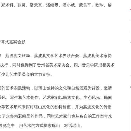
、郑术科、张灵、潘天真、潘继攀、潘小威、蒙良平、欧玲、黎
开幕式嘉宾合影
部、荔波县文旅局、荔波县文学艺术界联合会、荔波县美术家协
司执行，同时也得到了贵州省美术家协会、四川音乐学院成都美术
区少儿艺术委员会的大力支持。
生面的艺术实践活动，以瑶山独特的文化和自然景观为背景，邀请
采风、写生和艺术创作。艺术家们以民族文化、生态风光、民间
像等艺术形式来探讨瑶山文化的独特价值，并为荔波文化的传播
出了众多精彩纷呈的作品，同时艺术家们也从各自的工作室带来
展览之中，用艺术的方式探索瑶山，对话瑶山。