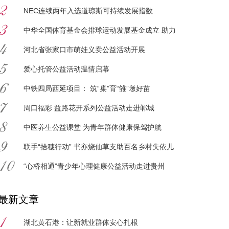
NEC连续两年入选道琼斯可持续发展指数
中华全国体育基金会排球运动发展基金成立 助力
排球事业再攀高峰
河北省张家口市萌娃义卖公益活动开展
爱心托管公益活动温情启幕
中铁四局西延项目： 筑“巢”育“雏”墩好苗
周口福彩 益路花开系列公益活动走进郸城
中医养生公益课堂 为青年群体健康保驾护航
联手“拾穗行动” 书亦烧仙草支助百名乡村失依儿
童
“心桥相通”青少年心理健康公益活动走进贵州
最新文章
湖北黄石港：让新就业群体安心扎根