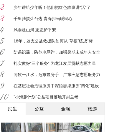
少年讲给少年听！他们把红色故事讲“活”了
千里驰援灶台边 青春担当暖民心
风雨赴山河 志愿护平安
18年，这支公益救援队如何从“草根”练成“标
杆”？
防谣识谣，防范电网诈，加强暑期未成年人安全
意识
扎实做好“三个服务” 为龙江发展贡献志愿力量
同饮一江水，危难显身手！广东应急志愿服务力
量驰援广西
在基层社会治理服务中深悟志愿服务“四化”建设
意义
“小海豚计划”公益项目落地开封兰考
民生
公益
金融
旅游