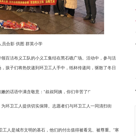
员合影 供图 群英小学
带领百洁布义工队的小义工集结在黑石礁广场。活动中，参与活
场，孩子们将热饮递到环卫工人手中，纸杯传递间，驱散了冬日
嫩的话语中满含敬意：“叔叔阿姨，你们辛苦了!”
，为环卫工人提供切实保障。志愿者们与环卫工人一同清扫街
卫工人是城市文明的基石，他们的付出值得被看见、被尊重。”寒