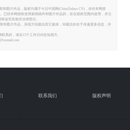
有文章和图片作品，版权均属于今日中国网(ChinaTodays.CN)，未经本网授
。已经本网授权使用新闻稿件和图片作品的，应在授权范围内使用，并注
者，本网将追究其相关法律责任。
）”的文章和图片作品，系我方转载自其它媒体，转载目的在于传递更多信息，并
网联系的，请在15个工作日内告知我方。
xmail.com
们
联系我们
版权声明