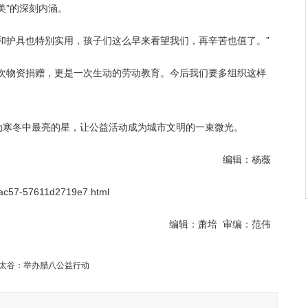
美”的深刻内涵。 ‌
和护具也特别实用，孩子们这么早来看望我们，再辛苦也值了。”
次物资捐赠，更是一次生动的劳动教育。今后我们要多组织这样
为寒冬中最亮的星，让公益活动成为城市文明的一束微光。
编辑：杨薇
动物扰民带来城市治理新课题
8-ac57-57611d2719e7.html
编辑：萧培 审编：范伟
太谷：举办腊八公益行动