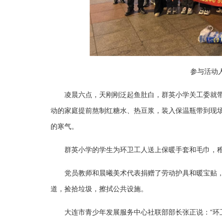
参与活动人
凌晨六点，天刚刚泛起鱼肚白，群英小学关工委就
动的家庭提前熬制红糖水、热豆浆，装入保温瓶带到现
的寒气。
群英小学的学生为环卫工人送上保暖手套和毛巾，稚
党员教师和晨曦美术代表捐赠了劳动护具和暖宝贴
道，捡拾垃圾，擦拭公共设施。
大连市青少年发展服务中心社联部部长张正说：“环