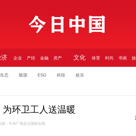
中国
经济
文化
企业
产经
金融
房产
体育
时尚
书画
旅
生态
能源
ESG
科技
娱乐
，为环卫工人送温暖
来源：中央广电总台国际在线