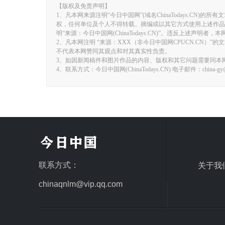
【版权及免责声明】
1、凡本网来源注明“今日中国网”(域名ChinaTodays.CN)的所
权，任何单位及个人不得转载、摘编或以其它方式使用上述作品
明“来源：今日中国网(ChinaTodays.CN)”。违反上述声明
2、凡本网注明 “来源：XXX（非今日中国网CPUCN.CN
不代表本网赞同其观点和对其真实性负责。
3、如因新闻稿件和图片作品的内容、版权和其它问题需要同本
4、联系方式：今日中国网(ChinaTodays.CN) 电子邮件：china-gy@fo
联系方式：
关于我
chinaqnlm@vip.qq.com