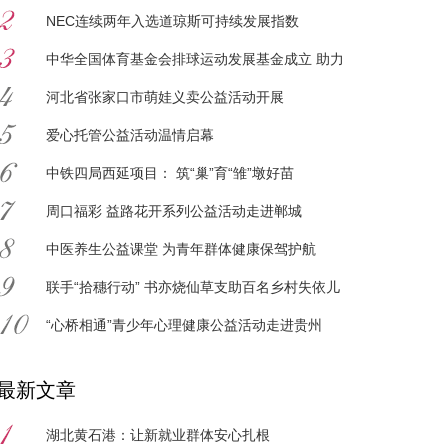
NEC连续两年入选道琼斯可持续发展指数
中华全国体育基金会排球运动发展基金成立 助力
排球事业再攀高峰
河北省张家口市萌娃义卖公益活动开展
爱心托管公益活动温情启幕
中铁四局西延项目： 筑“巢”育“雏”墩好苗
周口福彩 益路花开系列公益活动走进郸城
中医养生公益课堂 为青年群体健康保驾护航
联手“拾穗行动” 书亦烧仙草支助百名乡村失依儿
童
“心桥相通”青少年心理健康公益活动走进贵州
最新文章
湖北黄石港：让新就业群体安心扎根